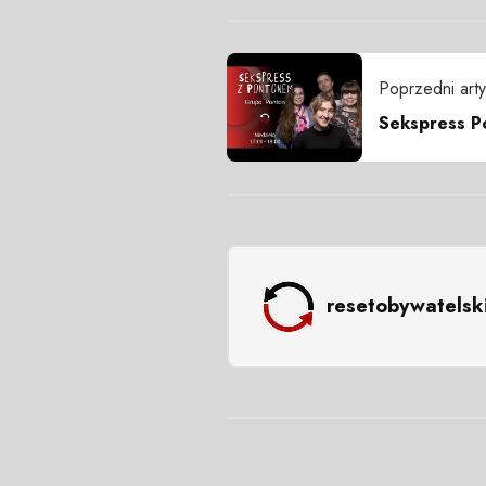
Poprzedni arty
Sekspress P
resetobywatelsk