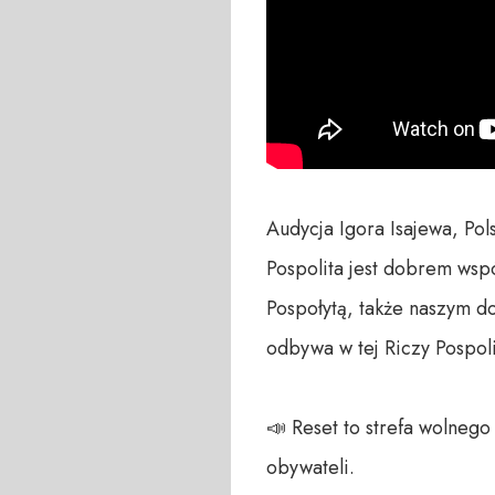
Audycja Igora Isajewa, Pol
Pospolita jest dobrem wspó
Pospołytą, także naszym do
odbywa w tej Riczy Pospoli
📣 Reset to strefa wolneg
obywateli. 
