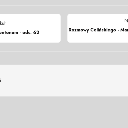
N
kuł
Rozmowy Celińskiego - Marc
ontonem - odc. 62
i