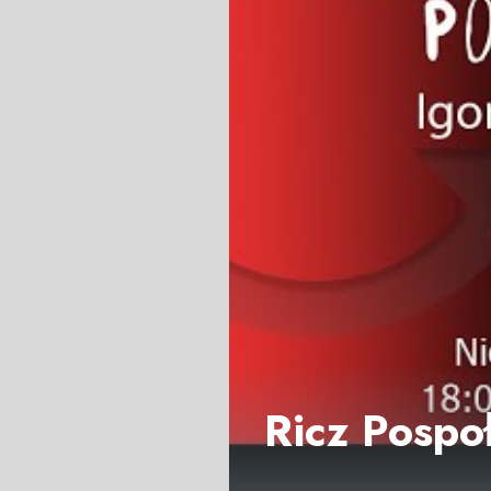
Ricz Pospoł