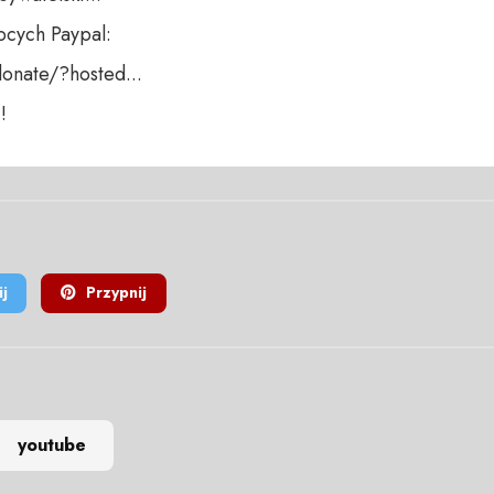
cych Paypal:

nate/?hosted... 

!
j
Przypnij
youtube