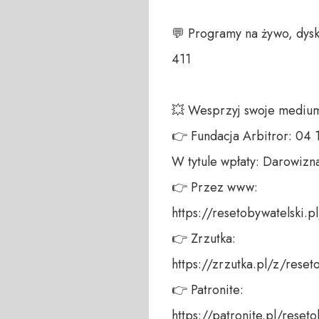
💬 Programy na żywo, dysk
411 

💥 Wesprzyj swoje medium!
👉 Fundacja Arbitror: 04
W tytule wpłaty: Darowizna
👉 Przez www: 

https://resetobywatelski.pl/
👉 Zrzutka: 

https://zrzutka.pl/z/reseto
👉 Patronite: 

https://patronite.pl/resetob