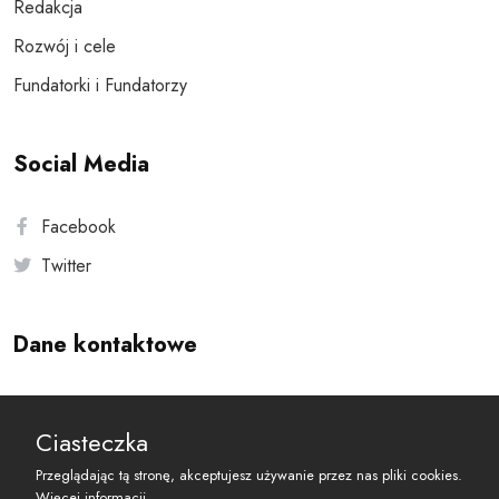
Redakcja
Rozwój i cele
Fundatorki i Fundatorzy
Social Media
Facebook
Twitter
Dane kontaktowe
Andersa 10, 00-201 Warszawa
Ciasteczka
reset@resetobywatelski.pl
Przeglądając tą stronę, akceptujesz używanie przez nas pliki cookies.
Więcej informacji