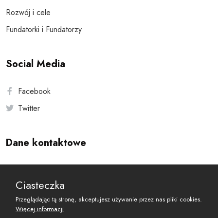
Rozwój i cele
Fundatorki i Fundatorzy
Social Media
Facebook
Twitter
Dane kontaktowe
Andersa 10, 00-201 Warszawa
Ciasteczka
reset@resetobywatelski.pl
Przeglądając tą stronę, akceptujesz używanie przez nas pliki cookies.
Więcej informacji