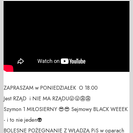
ZAPRASZAM w PONIEDZIAŁEK  O 18.00

Jest RZĄD  i NIE MA RZĄDU😛😛👺👺

Szymon 1 MIŁOSIERNY 😎😎 Sejmowy BLACK WEEEK 
- i to nie jeden👽

BOLESNE POŻEGNANIE Z WŁADZĄ PiS w oparach 