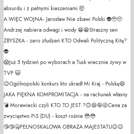
absurdu i z pełnymi kieszeniami 🤯

A WIĘC WOJNA- Jarosław Nie zbawi Polski 👽🥹🥺

Andrzej nabiera odwagi i wody 😁😁Straszny sen 
ZBYSZKA - zero złudzeń KTO Odwali Polityczną Kitę? 
👽

😱Już 5 tydzień po wyborach a Tusk wiecznie żywy w 
TVP 🙀

😉Ogólnopolski konkurs kto ukradł Mi Kraj - Polskę😆
JAKA PIĘKNA KOMPROMITACJA - na rachunek własny  
💣 Morawiecki czyli KTO TO JEST ?🙃😄🤪😜Cena za 
zwycięstwo PiS (DU) - koszt rośnie 😳😳

🤥🤥🤐PEŁNOSKALOWA OBRAZA MAJESTATU😉😉