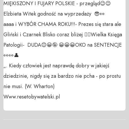
MIĘKISZONY I FUJARY POLSKIE - przegląd😉😉
Elżbieta Witek godność na wyprzedaży  😎👀

aaaa i WYBÓR CHAMA ROKU!!!- Prezes się stara ale 
Gliński i Czarnek Blisko coraz bliżej 😵‍💫Wielka Księga 
Patologii-  DUDA😊😀🤪 😀😀😀OKO na SENTENCJE
👀👀👤

„. Kiedy człowiek jest naprawdę dobry w jakiejś 
dziedzinie, nigdy się za bardzo nie pcha - po prostu 
nie musi. (W. Wharton)

Www.resetobywatelski.pl