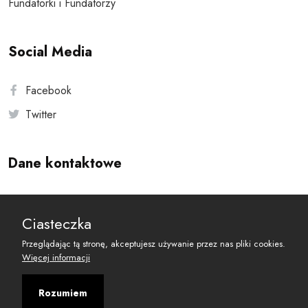
Fundatorki i Fundatorzy
Social Media
Facebook
Twitter
Dane kontaktowe
Andersa 10, 00-201 Warszawa
Ciasteczka
reset@resetobywatelski.pl
Przeglądając tą stronę, akceptujesz używanie przez nas pliki cookies.
Więcej informacji
Rozumiem