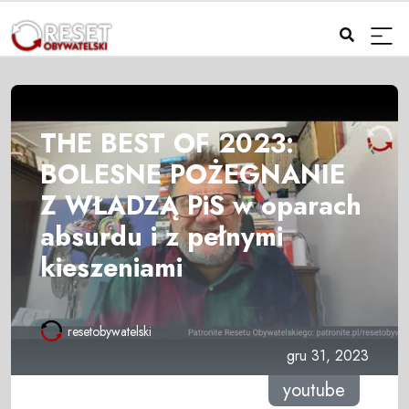
THE BEST OF 2023:
BOLESNE POŻEGNANIE
Z WŁADZĄ PiS w oparach
absurdu i z pełnymi
kieszeniami
resetobywatelski
gru 31, 2023
youtube