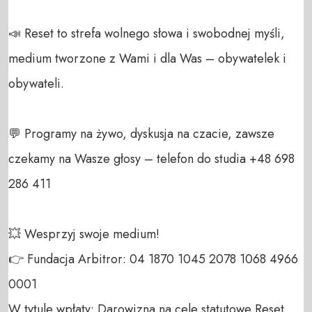
📣 Reset to strefa wolnego słowa i swobodnej myśli, 
medium tworzone z Wami i dla Was – obywatelek i 
obywateli. 

💬 Programy na żywo, dyskusja na czacie, zawsze 
czekamy na Wasze głosy – telefon do studia +48 698 
286 411 

💥 Wesprzyj swoje medium! 

👉 Fundacja Arbitror: 04 1870 1045 2078 1068 4966 
0001 

W tytule wpłaty: Darowizna na cele statutowe Reset 