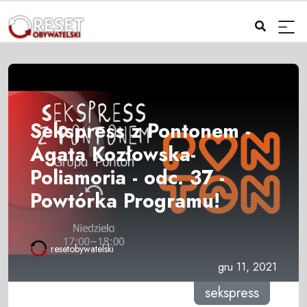
Sekspress z Pontonem -
Agata Kozłowska-
Poliamoria - odc. 37 -
Powtórka Programu!
resetobywatelski
gru 11, 2021
sekspress