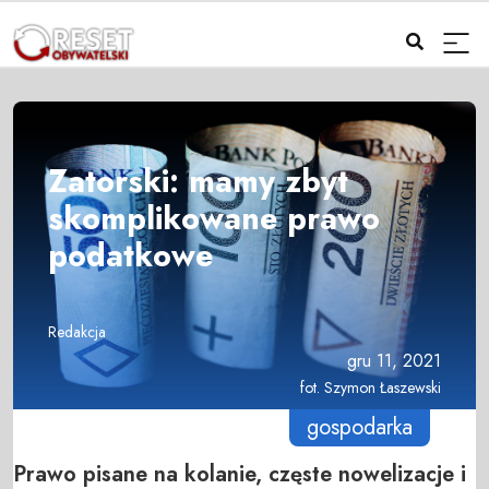
Zatorski: mamy zbyt
skomplikowane prawo
podatkowe
Redakcja
gru 11, 2021
fot. Szymon Łaszewski
gospodarka
Prawo pisane na kolanie, częste nowelizacje i