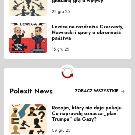
globalną grą o wpływy
22 gru 25
Lewica na rozdrożu: Czarzasty,
Nawrocki i spory o obronność
państwa
15 gru 25
Polexit News
ZOBACZ WSZYSTKIE
Rozejm, który nie daje pokoju.
Co naprawdę oznacza „plan
Trumpa” dla Gazy?
09 gru 25