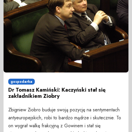
gospodarka
Dr Tomasz Kamiński: Kaczyński stał się
zakładnikiem Ziobry
Zbigniew Ziobro buduje swoją pozycję na sentymentach
antyeuropejskich, robi to bardzo mądrze i skutecznie. To
on wygrał walkę frakcyjną z Gowinem i stał się