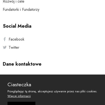
Rozwój i cele
Fundatorki i Fundatorzy
Social Media
Facebook
Twitter
Dane kontaktowe
Andersa 10, 00-201 Warszawa
Ciasteczka
reset@resetobywatelski.pl
Przeglądając tą stronę, akceptujesz używanie przez nas pliki cookies.
Więcej informacji