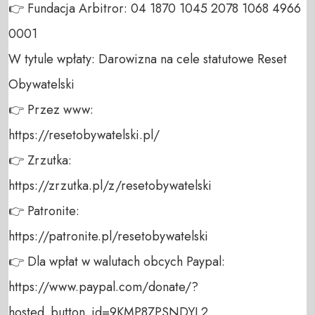
👉 Fundacja Arbitror: 04 1870 1045 2078 1068 4966 
0001 

W tytule wpłaty: Darowizna na cele statutowe Reset 
Obywatelski 

👉 Przez www: 

https://resetobywatelski.pl/ 

👉 Zrzutka: 

https://zrzutka.pl/z/resetobywatelski 

👉 Patronite: 

https://patronite.pl/resetobywatelski

👉 Dla wpłat w walutach obcych Paypal:

https://www.paypal.com/donate/?
hosted_button_id=9KMP8ZPSNDYL2
