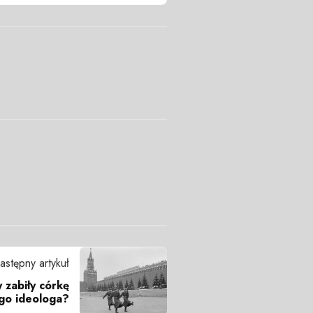
astępny artykuł
y zabiły córkę
go ideologa?