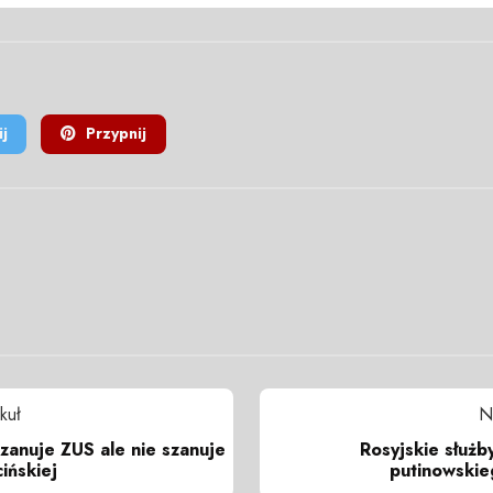
j
Przypnij
kuł
N
zanuje ZUS ale nie szanuje
Rosyjskie służb
ińskiej
putinowskie