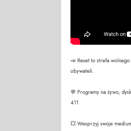
📣 Reset to strefa wolneg
obywateli. 

💬 Programy na żywo, dysk
411 

💥 Wesprzyj swoje medium!