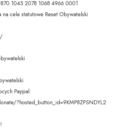
 1870 1045 2078 1068 4966 0001 

 na cele statutowe Reset Obywatelski 

 

bywatelski 

bywatelski

cych Paypal:

donate/?hosted_button_id=9KMP8ZPSNDYL2

!