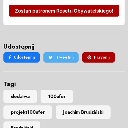
Zostań patronem Resetu Obywatelskiego!
Udostępnij
Udostępnij
Tweetnij
Przypnij
Tagi
śledztwa
100afer
projekt100afer
Joachim Brudziński
Brudziński