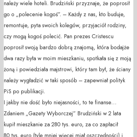
należy wiele hoteli. Brudziński przyznaje, że poprosił
go o „polecenie kogoś”. – Każdy z nas, kto buduje,
remontuje, pyta swoich kolegów, przyjaciół rodziny,
czy mogą kogoś polecić. Pan prezes Cristescu
poprosił swoją bardzo dobrą znajomą, która bodajże
dwa razy była w moim mieszkaniu, spotkała się z moją
żoną i powiedziała majstrowi, który tam był, że ściany
należy wygładzić w taki sposób – zapewniał polityk
PiS po publikacji.
I jakby nie dość było niejasności, to te finanse…
Zdaniem „Gazety Wyborczej” Brudziński w 2 lata
kupił mieszkanie za 280 tys. euro, za co zapłacił
80 tys. euro (tyle mniej więcej miał oszczędności) i