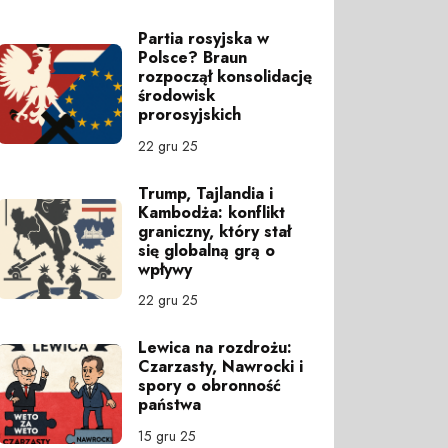
Partia rosyjska w
Polsce? Braun
rozpoczął konsolidację
środowisk
prorosyjskich
22 gru 25
Trump, Tajlandia i
Kambodża: konflikt
graniczny, który stał
się globalną grą o
wpływy
22 gru 25
Lewica na rozdrożu:
Czarzasty, Nawrocki i
spory o obronność
państwa
15 gru 25