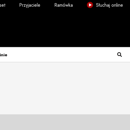
set
Przyjaciele
Ramówka
Słuchaj online
inie