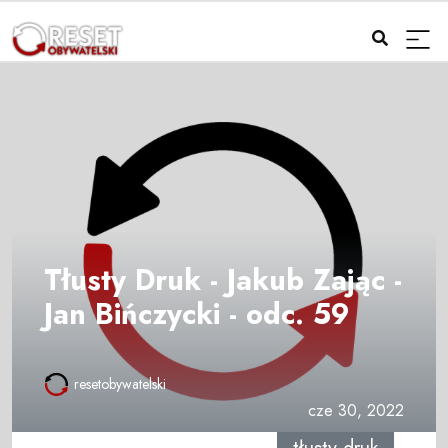
Tłusty Druk - Jakub Zając -
Jan Bińczycki - odc. 59
resetobywatelski
cze 30, 2022