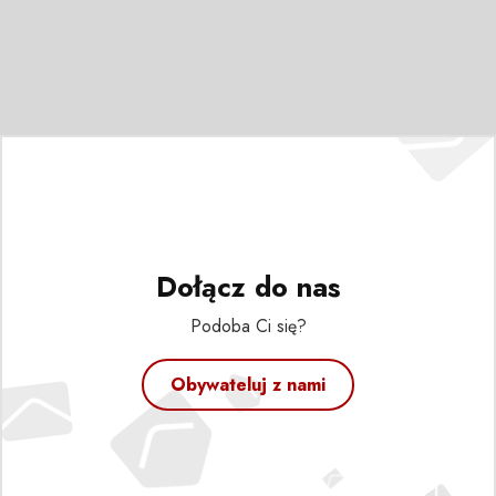
Dołącz do nas
Podoba Ci się?
Obywateluj z nami