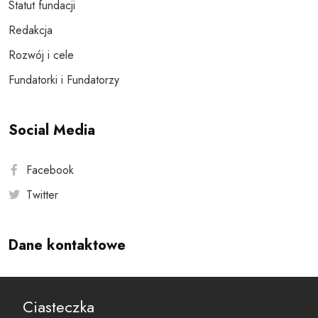
Statut fundacji
Redakcja
Rozwój i cele
Fundatorki i Fundatorzy
Social Media
Facebook
Twitter
Dane kontaktowe
Andersa 10, 00-201 Warszawa
Ciasteczka
reset@resetobywatelski.pl