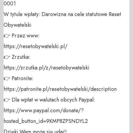
0001 

W tytule wpłaty: Darowizna na cele statutowe Reset 
Obywatelski 

👉 Przez www: 

https://resetobywatelski.pl/ 

👉 Zrzutka: 

https://zrzutka.pl/z/resetobywatelski 

👉 Patronite: 

https://patronite.pl/resetobywatelski/description

👉 Dla wpłat w walutach obcych Paypal:

https://www.paypal.com/donate/?
hosted_button_id=9KMP8ZPSNDYL2 

Dzięki Wam może się udać!