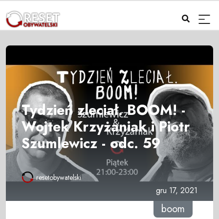
Tydzień zleciał. BOOM! -
Wojtek Krzyżaniak i Piotr
Szumlewicz - odc. 59
resetobywatelski
gru 17, 2021
boom