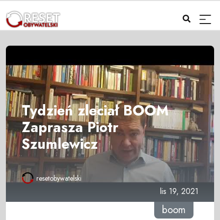
Tydzień zleciał BOOM
Zaprasza Piotr
Szumlewicz
resetobywatelski
lis 19, 2021
boom