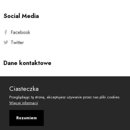
Social Media
Facebook
Twitter
Dane kontaktowe
Andersa 10, 00-201 Warszawa
Ciasteczka
reset@resetobywatelski.pl
Przeglądając tą stronę, akceptujesz używanie przez nas pliki cookies.
Więcej informacji
Rozumiem