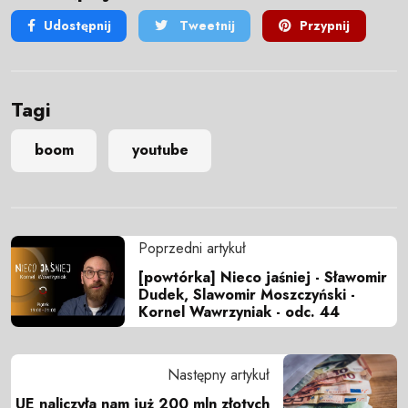
Udostępnij
Tweetnij
Przypnij
Tagi
boom
youtube
Poprzedni artykuł
[powtórka] Nieco jaśniej - Sławomir
Dudek, Slawomir Moszczyński -
Kornel Wawrzyniak - odc. 44
Następny artykuł
UE naliczyła nam już 200 mln złotych