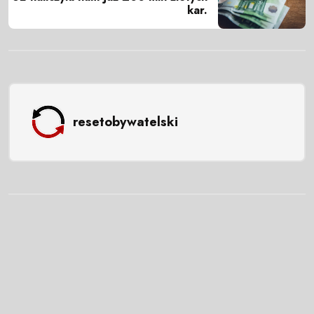
kar.
resetobywatelski