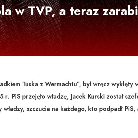
la w TVP, a teraz zarab
m
ziadkiem Tuska z Wermachtu”, był wręcz wyklęty 
 r. PiS przejęło władzę, Jacek Kurski został szef
władzy, szczucia na każdego, kto podpadł PiS, 