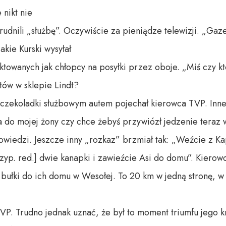
 nikt nie
rudnili „służbę”. Oczywiście za pieniądze telewizji. „Ga
kie Kurski wysyłał
ktowanych jak chłopcy na posyłki przez oboje. „Miś czy k
tów w sklepie Lindt?
o czekoladki służbowym autem pojechał kierowca TVP. Inne
 do mojej żony czy chce żebyś przywiózł jedzenie teraz w
wiedzi. Jeszcze inny „rozkaz” brzmiał tak: „Weźcie z Ka
p. red.] dwie kanapki i zawieźcie Asi do domu”. Kierowc
bułki do ich domu w Wesołej. To 20 km w jedną stronę, w
TVP. Trudno jednak uznać, że był to moment triumfu jego