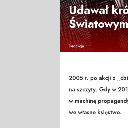
Udawał kró
Światowy
Redakcja
2005 r. po akcji z „d
na szczyty. Gdy w 2015
w machinę propagandy 
we własne księstwo.