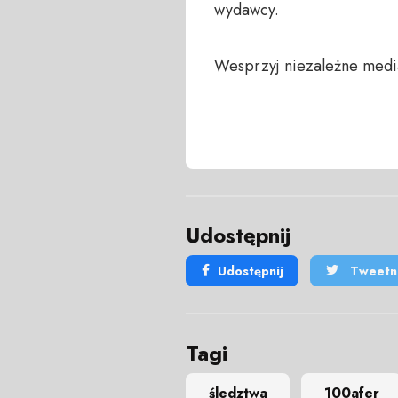
wydawcy.
Wesprzyj niezależne medi
Udostępnij
Udostępnij
Tweetni
Tagi
śledztwa
100afer