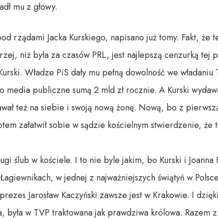
adł mu z głowy.
d rządami Jacka Kurskiego, napisano już tomy. Fakt, że t
ej, niż była za czasów PRL, jest najlepszą cenzurką tej 
Kurski. Władze PiS dały mu pełną dowolność we władaniu
o media publiczne sumą 2 mld zł rocznie. A Kurski wydawa
ał też na siebie i swoją nową żonę. Nową, bo z pierwszą 
otem załatwił sobie w sądzie kościelnym stwierdzenie, że 
i ślub w kościele. I to nie byle jakim, bo Kurski i Joanna 
agiewnikach, w jednej z najważniejszych świątyń w Polsce
ezes Jarosław Kaczyński zawsze jest w Krakowie. I dzięki 
ka, była w TVP traktowana jak prawdziwa królowa. Razem z 