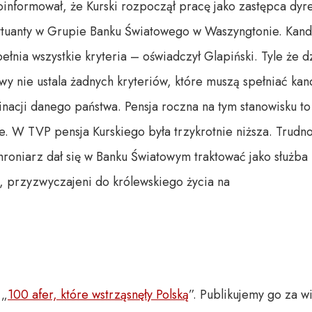
poinformował, że Kurski rozpoczął pracę jako zastępca d
tytuanty w Grupie Banku Światowego w Waszyngtonie. Kand
łnia wszystkie kryteria – oświadczył Glapiński. Tyle że 
wy nie ustala żadnych kryteriów, które muszą spełniać kand
cji danego państwa. Pensja roczna na tym stanowisku to o
. W TVP pensja Kurskiego była trzykrotnie niższa. Trudn
chroniarz dał się w Banku Światowym traktować jako służba
, przyzwyczajeni do królewskiego życia na
 „
100 afer, które wstrząsnęły Polską
”. Publikujemy go za w