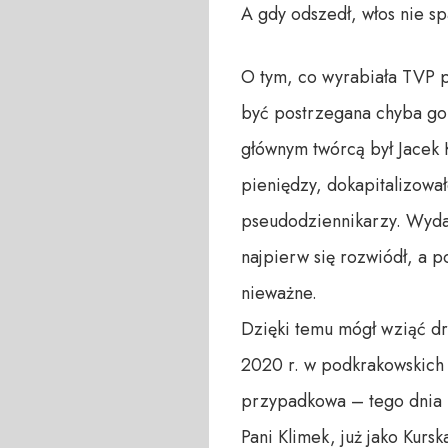
A gdy odszedł, włos nie sp
O tym, co wyrabiała TVP po
być postrzegana chyba gorz
głównym twórcą był Jacek 
pieniędzy, dokapitalizował
pseudodziennikarzy. Wydaw
najpierw się rozwiódł, a p
nieważne.
Dzięki temu mógł wziąć drug
2020 r. w podkrakowskich Ł
przypadkowa – tego dnia pr
Pani Klimek, już jako Kurs