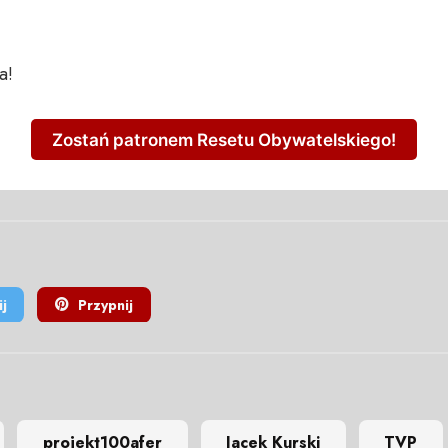
a!
Zostań patronem Resetu Obywatelskiego!
j
Przypnij
projekt100afer
Jacek Kurski
TVP