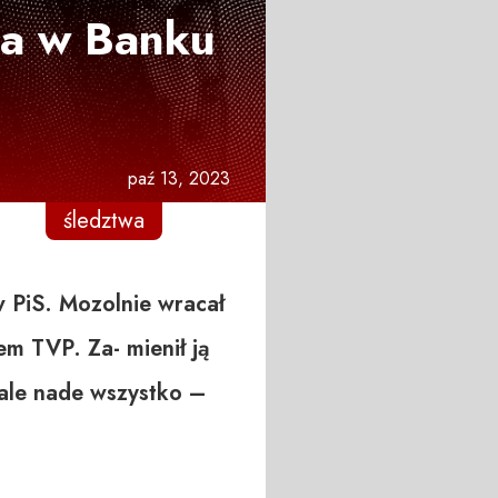
ia w Banku
paź 13, 2023
śledztwa
w PiS. Mozolnie wracał
em TVP. Za- mienił ją
ale nade wszystko –