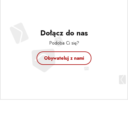
Dołącz do nas
Podoba Ci się?
Obywateluj z nami