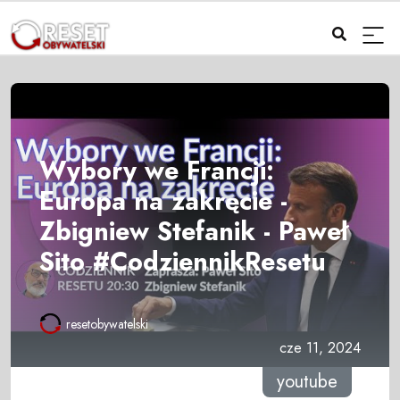
Wybory we Francji:
Europa na zakręcie -
Zbigniew Stefanik - Paweł
Sito #CodziennikResetu
resetobywatelski
cze 11, 2024
youtube