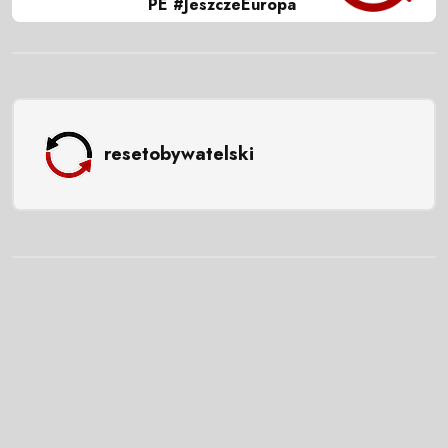
PE #JeszczeEuropa
resetobywatelski