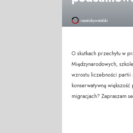
resetobywatelski
O skutkach przechyłu w pr
Międzynarodowych, szkolen
wzrostu liczebności parti
konserwatywną większość p
migracjach? Zapraszam se