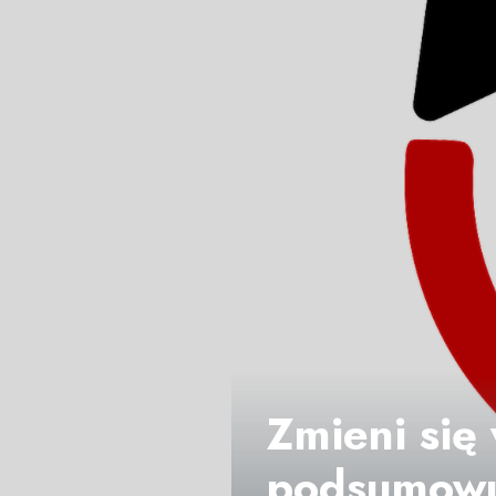
Zmieni się 
podsumowu