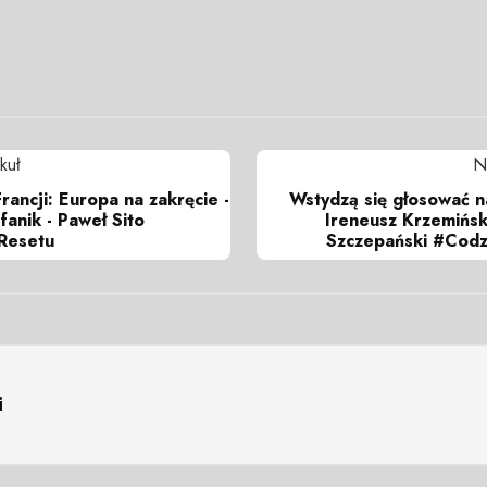
kuł
N
ancji: Europa na zakręcie -
Wstydzą się głosować na
fanik - Paweł Sito
Ireneusz Krzemiński
Resetu
Szczepański #Codz
i