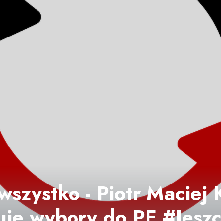
wszystko - Piotr Maciej
je wybory do PE #Jesz