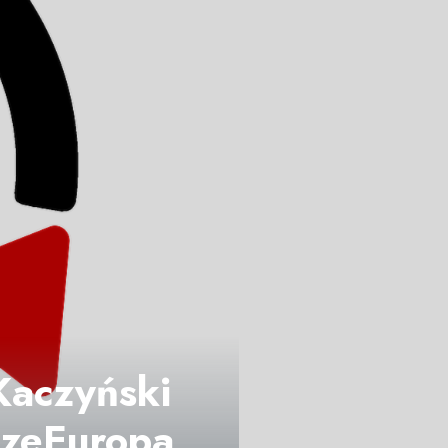
 Kaczyński
czeEuropa