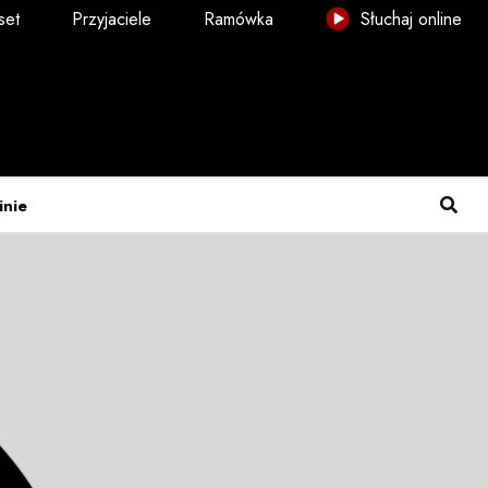
set
Przyjaciele
Ramówka
Słuchaj online
inie