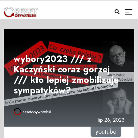
wybory2023 /// z
Kaczyński coraz gorzej
/// kto lepiej zmobilizuje
sympatyków?
resetobywatelski
lip 26, 2023
youtube