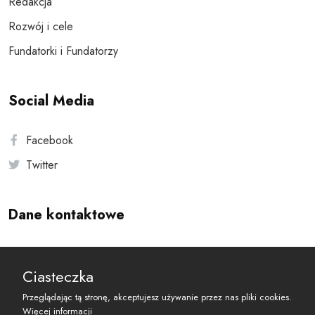
Redakcja
Rozwój i cele
Fundatorki i Fundatorzy
Social Media
Facebook
Twitter
Dane kontaktowe
Andersa 10, 00-201 Warszawa
Ciasteczka
reset@resetobywatelski.pl
Przeglądając tą stronę, akceptujesz używanie przez nas pliki cookies.
Więcej informacji