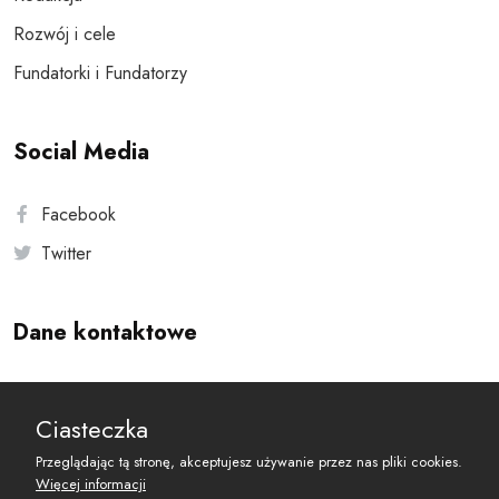
Rozwój i cele
Fundatorki i Fundatorzy
Social Media
Facebook
Twitter
Dane kontaktowe
Andersa 10, 00-201 Warszawa
Ciasteczka
reset@resetobywatelski.pl
Przeglądając tą stronę, akceptujesz używanie przez nas pliki cookies.
Więcej informacji