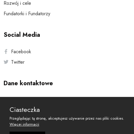
Rozwój i cele
Fundatorki i Fundatorzy
Social Media
Facebook
Twitter
Dane kontaktowe
Andersa 10, 00-201 Warszawa
Ciasteczka
reset@resetobywatelski.pl
Przeglądając tą stronę, akceptujesz używanie przez nas pliki cookies.
Więcej informacji