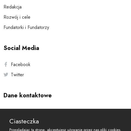
Redakcja
Rozwój i cele
Fundatorki i Fundatorzy
Social Media
Facebook
Twitter
Dane kontaktowe
Andersa 10, 00-201 Warszawa
Ciasteczka
reset@resetobywatelski.pl
Przeglądając tą stronę, akceptujesz używanie przez nas pliki cookies.