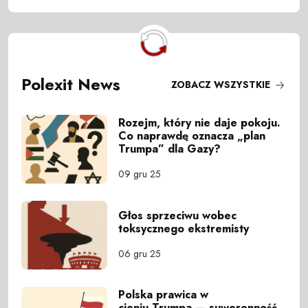
Polexit News
ZOBACZ WSZYSTKIE
Rozejm, który nie daje pokoju.
Co naprawdę oznacza „plan
Trumpa” dla Gazy?
09 gru 25
Głos sprzeciwu wobec
toksycznego ekstremisty
06 gru 25
Polska prawica w
cieniu Trumpa — suwerenność