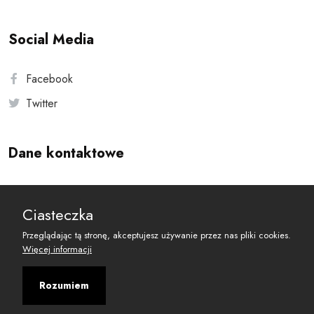
Social Media
Facebook
Twitter
Dane kontaktowe
Andersa 10, 00-201 Warszawa
Ciasteczka
reset@resetobywatelski.pl
Przeglądając tą stronę, akceptujesz używanie przez nas pliki cookies.
Więcej informacji
Rozumiem