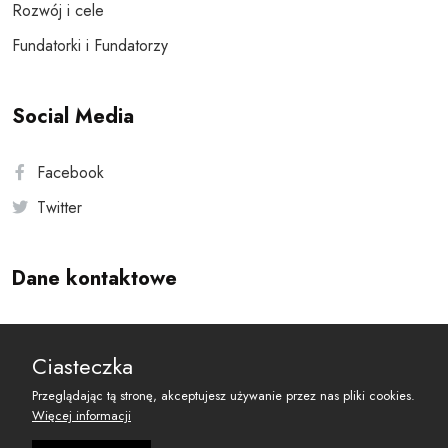
Rozwój i cele
Fundatorki i Fundatorzy
Social Media
Facebook
Twitter
Dane kontaktowe
Andersa 10, 00-201 Warszawa
Ciasteczka
reset@resetobywatelski.pl
Przeglądając tą stronę, akceptujesz używanie przez nas pliki cookies.
Więcej informacji