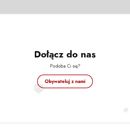
Dołącz do nas
Podoba Ci się?
Obywateluj z nami