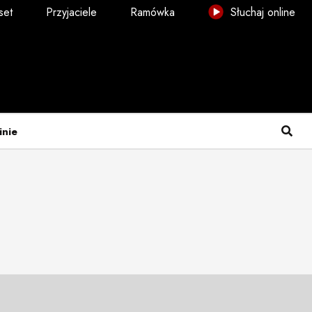
set
Przyjaciele
Ramówka
Słuchaj online
inie