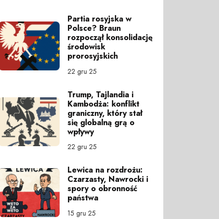
Partia rosyjska w
Polsce? Braun
rozpoczął konsolidację
środowisk
prorosyjskich
22 gru 25
Trump, Tajlandia i
Kambodża: konflikt
graniczny, który stał
się globalną grą o
wpływy
22 gru 25
Lewica na rozdrożu:
Czarzasty, Nawrocki i
spory o obronność
państwa
15 gru 25