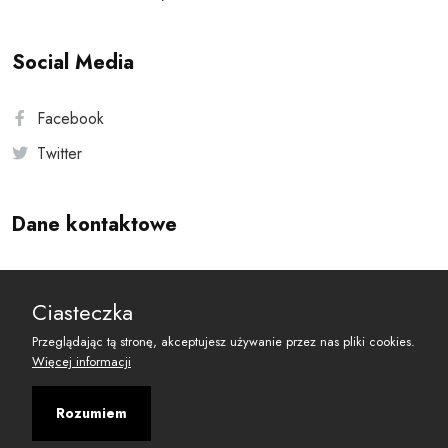
Social Media
Facebook
Twitter
Dane kontaktowe
Andersa 10, 00-201 Warszawa
Ciasteczka
reset@resetobywatelski.pl
Przeglądając tą stronę, akceptujesz używanie przez nas pliki cookies.
Więcej informacji
Rozumiem