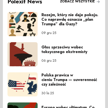
Polexit News
ZOBACZ WSZYSTKIE
Rozejm, który nie daje pokoju.
Co naprawdę oznacza „plan
Trumpa” dla Gazy?
09 gru 25
Głos sprzeciwu wobec
toksycznego ekstremisty
06 gru 25
Polska prawica w
cieniu Trumpa — suwerenność
czy zależność
30 lis 25
Europa wobec ultimatum. Co