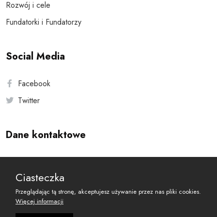
Rozwój i cele
Fundatorki i Fundatorzy
Social Media
Facebook
Twitter
Dane kontaktowe
Andersa 10, 00-201 Warszawa
Ciasteczka
reset@resetobywatelski.pl
Przeglądając tą stronę, akceptujesz używanie przez nas pliki cookies.
Więcej informacji