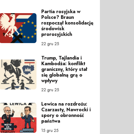
Partia rosyjska w
Polsce? Braun
rozpoczął konsolidację
środowisk
prorosyjskich
22 gru 25
Trump, Tajlandia i
Kambodża: konflikt
graniczny, który stał
się globalną grą o
wpływy
22 gru 25
Lewica na rozdrożu:
Czarzasty, Nawrocki i
spory o obronność
państwa
15 gru 25