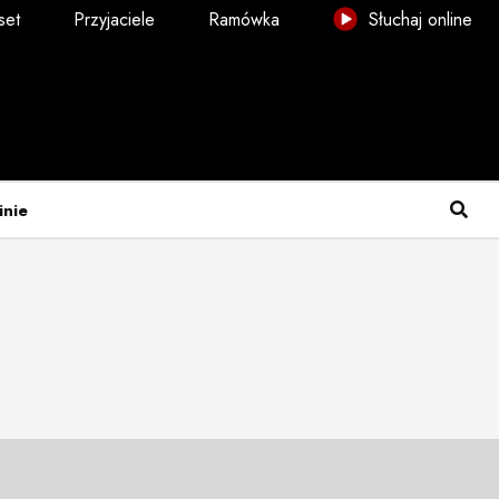
set
Przyjaciele
Ramówka
Słuchaj online
inie