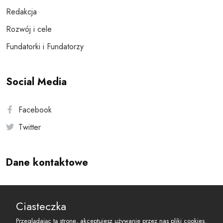
Redakcja
Rozwój i cele
Fundatorki i Fundatorzy
Social Media
Facebook
Twitter
Dane kontaktowe
Andersa 10, 00-201 Warszawa
Ciasteczka
reset@resetobywatelski.pl
Przeglądając tą stronę, akceptujesz używanie przez nas pliki cookies.