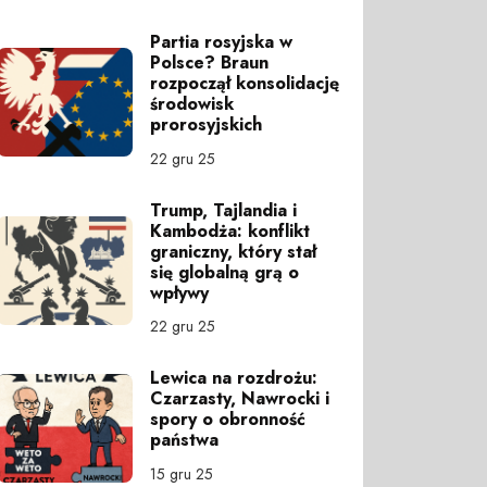
Partia rosyjska w
Polsce? Braun
rozpoczął konsolidację
środowisk
prorosyjskich
22 gru 25
Trump, Tajlandia i
Kambodża: konflikt
graniczny, który stał
się globalną grą o
wpływy
22 gru 25
Lewica na rozdrożu:
Czarzasty, Nawrocki i
spory o obronność
państwa
15 gru 25