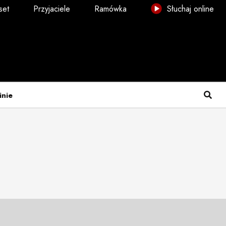
set
Przyjaciele
Ramówka
Słuchaj online
inie