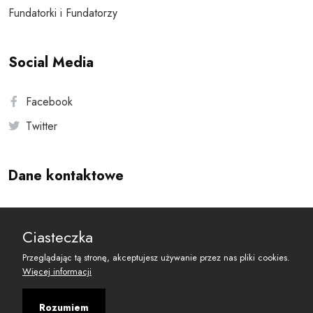
Fundatorki i Fundatorzy
Social Media
Facebook
Twitter
Dane kontaktowe
Andersa 10, 00-201 Warszawa
Ciasteczka
reset@resetobywatelski.pl
Przeglądając tą stronę, akceptujesz używanie przez nas pliki cookies.
Więcej informacji
Rozumiem