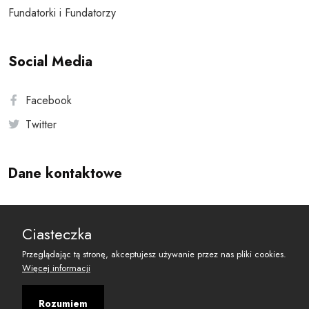
Fundatorki i Fundatorzy
Social Media
Facebook
Twitter
Dane kontaktowe
Andersa 10, 00-201 Warszawa
Ciasteczka
reset@resetobywatelski.pl
Przeglądając tą stronę, akceptujesz używanie przez nas pliki cookies.
Więcej informacji
Rozumiem