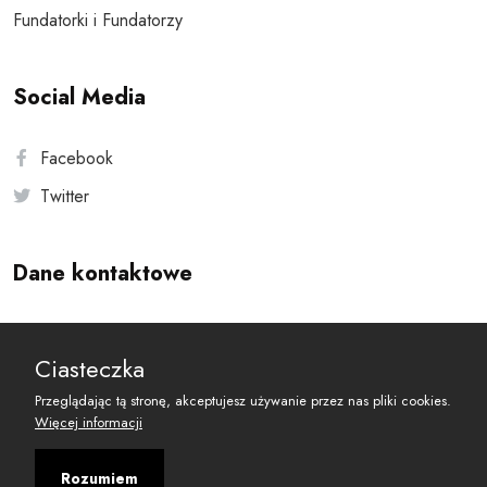
Fundatorki i Fundatorzy
Social Media
Facebook
Twitter
Dane kontaktowe
Andersa 10, 00-201 Warszawa
Ciasteczka
reset@resetobywatelski.pl
Przeglądając tą stronę, akceptujesz używanie przez nas pliki cookies.
Więcej informacji
Rozumiem