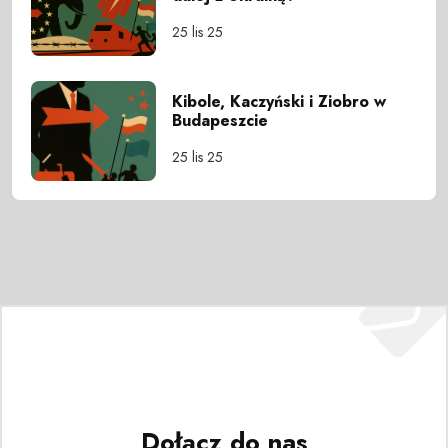
25 lis 25
Kibole, Kaczyński i Ziobro w
Budapeszcie
25 lis 25
Dołącz do nas