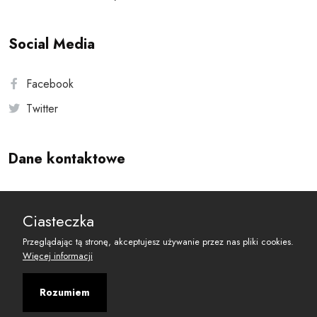
Social Media
Facebook
Twitter
Dane kontaktowe
Andersa 10, 00-201 Warszawa
Ciasteczka
reset@resetobywatelski.pl
Przeglądając tą stronę, akceptujesz używanie przez nas pliki cookies.
Więcej informacji
Rozumiem