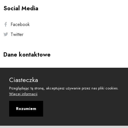
Social Media
Facebook
Twitter
Dane kontaktowe
Andersa 10, 00-201 Warszawa
Ciasteczka
reset@resetobywatelski.pl
Przeglądając tą stronę, akceptujesz używanie przez nas pliki cookies.
Więcej informacji
Rozumiem
©
2026
Fundacja Arbitror