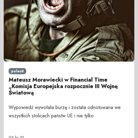
polexit
Mateusz Morawiecki w Financial Time
„Komisja Europejska rozpocznie III Wojnę
Światową
Wypowiedź wywołała burzę i została odnotowana we
wszystkich stolicach państw UE i nie tylko
03 lis 21