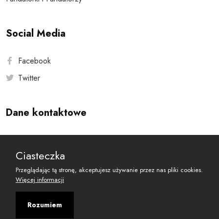
Social Media
Facebook
Twitter
Dane kontaktowe
Andersa 10, 00-201 Warszawa
Ciasteczka
reset@resetobywatelski.pl
Przeglądając tą stronę, akceptujesz używanie przez nas pliki cookies.
Więcej informacji
Rozumiem