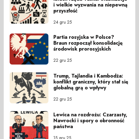
i wielkie wyzwania na niepewną
przyszłość
24 gru 25
Partia rosyjska w Polsce?
Braun rozpoczął konsolidację
środowisk prorosyjskich
22 gru 25
Trump, Tajlandia i Kambodża:
konflikt graniczny, który stał się
globalną grą o wpływy
22 gru 25
Lewica na rozdrożu: Czarzasty,
Nawrocki i spory o obronność
państwa
15 gru 25