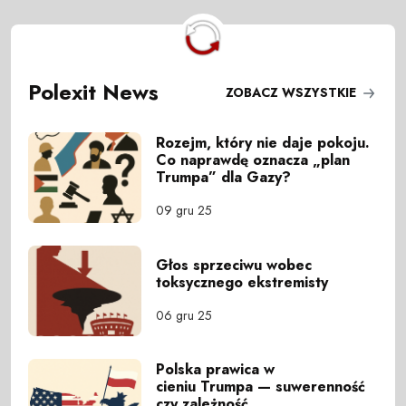
Polexit News
ZOBACZ WSZYSTKIE
Rozejm, który nie daje pokoju.
Co naprawdę oznacza „plan
Trumpa” dla Gazy?
09 gru 25
Głos sprzeciwu wobec
toksycznego ekstremisty
06 gru 25
Polska prawica w
cieniu Trumpa — suwerenność
czy zależność