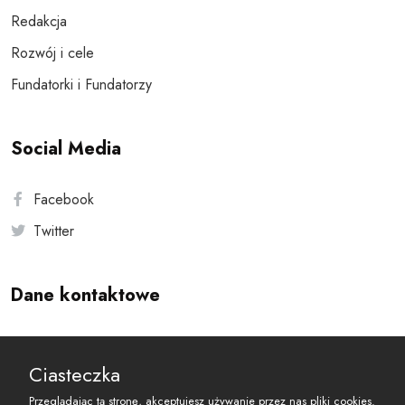
Redakcja
Rozwój i cele
Fundatorki i Fundatorzy
Social Media
Facebook
Twitter
Dane kontaktowe
Andersa 10, 00-201 Warszawa
Ciasteczka
reset@resetobywatelski.pl
Przeglądając tą stronę, akceptujesz używanie przez nas pliki cookies.