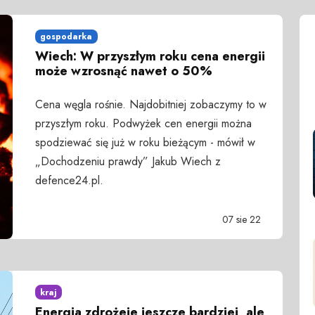
gospodarka
Wiech: W przyszłym roku cena energii
może wzrosnąć nawet o 50%
Cena węgla rośnie. Najdobitniej zobaczymy to w
przyszłym roku. Podwyżek cen energii można
spodziewać się już w roku bieżącym - mówił w
„Dochodzeniu prawdy” Jakub Wiech z
defence24.pl.
07 sie 22
kraj
Energia zdrożeje jeszcze bardziej, ale