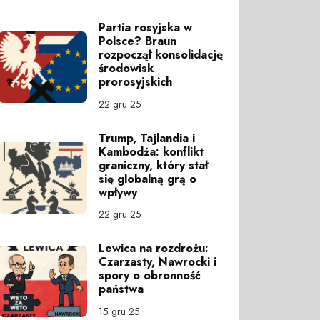
Partia rosyjska w
Polsce? Braun
rozpoczął konsolidację
środowisk
prorosyjskich
22 gru 25
Trump, Tajlandia i
Kambodża: konflikt
graniczny, który stał
się globalną grą o
wpływy
22 gru 25
Lewica na rozdrożu:
Czarzasty, Nawrocki i
spory o obronność
państwa
15 gru 25