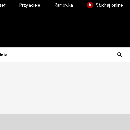
set
Przyjaciele
Ramówka
Słuchaj online
inie