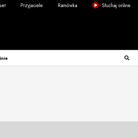
set
Przyjaciele
Ramówka
Słuchaj online
inie