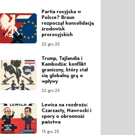
Partia rosyjska w
Polsce? Braun
rozpoczął konsolidację
środowisk
prorosyjskich
22 gru 25
Trump, Tajlandia i
Kambodża: konflikt
graniczny, który stał
się globalną grą o
wpływy
22 gru 25
Lewica na rozdrożu:
Czarzasty, Nawrocki i
spory o obronność
państwa
15 gru 25