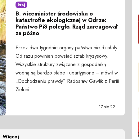
kraj
B. wiceminister środowiska o
katastrofie ekologicznej w Odrze:
Państwo PiS poległo. Rząd zareagował
za późno
Przez dwa tygodnie organy państwa nie działały.
Od razu powinien powstać sztab kryzysowy.
Wszystkie struktury związane z gospodarką
wodną są bardzo słabe i upartyjnione – mówił w
„Dochodzeniu prawdy” Radosław Gawlik z Partii
Zieloni.
17 sie 22
Więcej