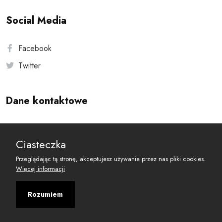
Social Media
Facebook
Twitter
Dane kontaktowe
Andersa 10, 00-201 Warszawa
Ciasteczka
reset@resetobywatelski.pl
Przeglądając tą stronę, akceptujesz używanie przez nas pliki cookies.
Więcej informacji
Rozumiem
©
2026
Fundacja Arbitror