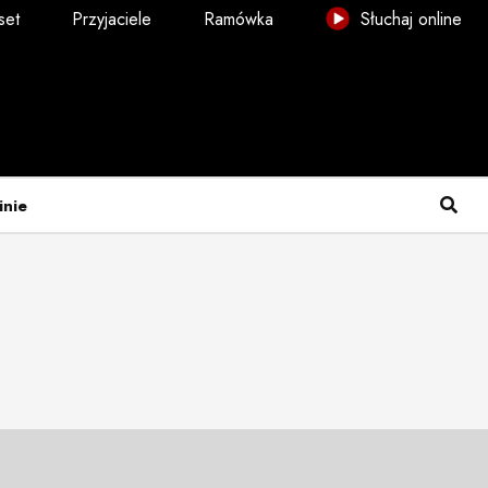
set
Przyjaciele
Ramówka
Słuchaj online
inie