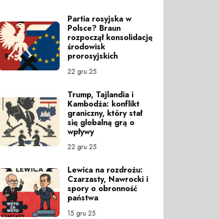
Partia rosyjska w
Polsce? Braun
rozpoczął konsolidację
środowisk
prorosyjskich
22 gru 25
Trump, Tajlandia i
Kambodża: konflikt
graniczny, który stał
się globalną grą o
wpływy
22 gru 25
Lewica na rozdrożu:
Czarzasty, Nawrocki i
spory o obronność
państwa
15 gru 25