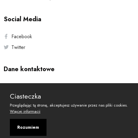
Social Media
Facebook
Twitter
Dane kontaktowe
Andersa 10, 00-201 Warszawa
Ciasteczka
reset@resetobywatelski.pl
Przeglądając tą stronę, akceptujesz używanie przez nas pliki cookies.
Więcej informacji
Rozumiem