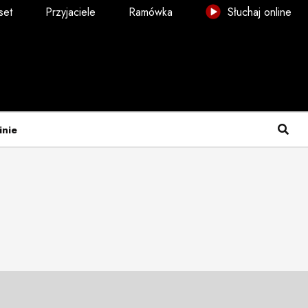
set
Przyjaciele
Ramówka
Słuchaj online
inie