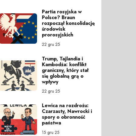
Partia rosyjska w
Polsce? Braun
rozpoczął konsolidację
środowisk
prorosyjskich
22 gru 25
Trump, Tajlandia i
Kambodża: konflikt
graniczny, który stał
się globalną grą o
wpływy
22 gru 25
Lewica na rozdrożu:
Czarzasty, Nawrocki i
spory o obronność
państwa
15 gru 25