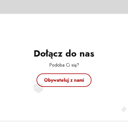
Dołącz do nas
Podoba Ci się?
Obywateluj z nami