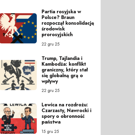
Partia rosyjska w
Polsce? Braun
rozpoczął konsolidację
środowisk
prorosyjskich
22 gru 25
Trump, Tajlandia i
Kambodża: konflikt
graniczny, który stał
się globalną grą o
wpływy
22 gru 25
Lewica na rozdrożu:
Czarzasty, Nawrocki i
spory o obronność
państwa
15 gru 25