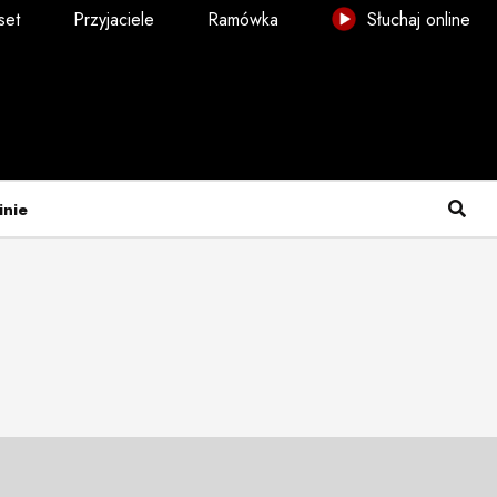
set
Przyjaciele
Ramówka
Słuchaj online
inie