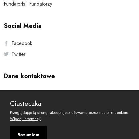
Fundatorki i Fundatorzy
Social Media
Facebook
Twitter
Dane kontaktowe
Andersa 10, 00-201 Warszawa
Ciasteczka
reset@resetobywatelski.pl
Przeglądając tą stronę, akceptujesz używanie przez nas pliki cookies.
Więcej informacji
Rozumiem