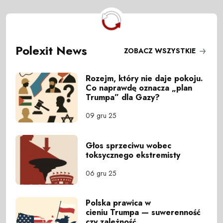
Polexit News
ZOBACZ WSZYSTKIE
Rozejm, który nie daje pokoju.
Co naprawdę oznacza „plan
Trumpa” dla Gazy?
09 gru 25
Głos sprzeciwu wobec
toksycznego ekstremisty
06 gru 25
Polska prawica w
cieniu Trumpa — suwerenność
czy zależność